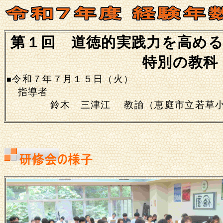
第１回 道徳的実践力を高める
特別の教科「道徳
令和７年７月１５日（火）
■
指導者
鈴木 三津江 教諭（恵庭市立若草小