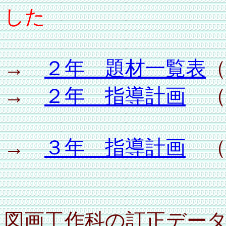
した
→
２年 題材一覧表
（
→
２年 指導計画
（W
→
３年 指導計画
（W
図画工作科の訂正デ