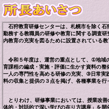
石狩教育研修センターは、札幌市を除く石
勤務する教職員の研修や教育に関する調査研
内教育の充実を図るために設置されている教
令和５年度は、運営の重点として、
①
地域
育課程の編成・実施・評価に生かす資料の整
一人の専門性を高める研修の充実、
③
日常実
料の収集と提供の３点を掲げ、各種事業を行
とりわけ、研修事業においては、授業改善
体的・対話的で深い学びの在り方講座」を開