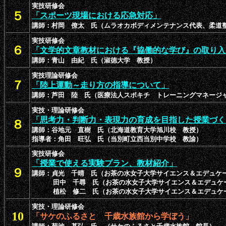
実技研修会
５
「スポーツ現場における応急対応」
講師：村岡 僚太 氏（ムラオカボディメンテナンス代表、柔道
実技研修会
６
「文学的文章教材における『協働的な学び』の取り入
講師：
青山 由紀 氏（淑徳大学 教授）
実技理論研修会
７
「陸上運動～走り方の指導について」
講師：芦田 陸 氏（医療法人スポキチ トレーニングマネージ
実技・理論研修会
「思考力・判断力・表現力の育成を目指した授業づく
８
講師：谷地元 直樹 氏（北海道教育大学旭川校 教授）
指導者：角田 旺弘 氏（当別町立西当別中学校 教諭）
実技研修会
「
授業で使える実験プラン、教材紹介
」
９
講師：貞光 千晴 氏（お茶の水女子大学サイエンス＆エデュケ
田中 千尋 氏（お茶の水女子大学サイエンス＆エデュケー
植松 修二 氏（お茶の水女子大学サイエンス＆エデュケー
実技・理論研修会
10
「サケのふるさと 千歳水族館から学ぼう」