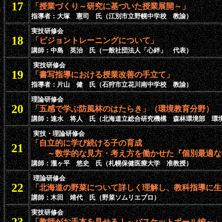
17
「授業づくり～研究に基づいた授業展開～」
指導者：大塚 憲司 氏（江別市立野幌中学校 教諭）
実技研修会
18
「ビジョントレーニングについて」
講師：中島 英治 氏（一般社団法人「心絆」 代表）
実技研修会
19
「書写指導における授業改善の手立て」
指導者：片山 健 氏（石狩市立花川南中学校 教諭）
理論研修会
20
「五感で学ぶ防風林のはたらき」（環境教育分野）
講師：速水 将人 氏（北海道立総合研究機構 森林環境部 環
実技・理論研修会
「自立的に学び続ける子の育成
21
～数学的な見方・考え方を働かせた『個別最適な
講師：瀧ヶ平 悠史 氏（札幌保健医療大学 准教授）
理論研修会
22
「北海道の野菜について詳しく理解し、教科指導に生
講師：木田 靖代 氏（野菜ソムリエプロ）
実技研修会
「教師がお手本を見せる！～バスケットボール編～」