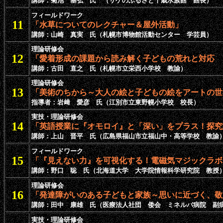
講師：菊池 基弘 氏 （サケのふるさと千歳水族館 館長）
フィールドワーク
11
「水草についてのレクチャー＆屋外活動」
講師：山崎 真実 氏（札幌市博物館活動センター 学芸員）
理論研修会
12
「愛着形成の課題から読み解く子どもの荒れと対応
講師：古田 直之 氏（札幌市立栄西小学校 教諭）
理論研修会
13
「美術のちから～大人の絵と子どもの絵をアートの世
指導者：岩﨑 愛彦 氏（江別市立東野幌小学校 校長）
実技・理論研修会
14
「英語授業に『オモロイ』と「深い」をプラス！探究
講師：上山 晋平 氏（広島県福山市立福山中・高等学校 教諭
フィールドワーク
15
「『見えない力』を可視化する！電磁気マジックラボ
講師：野口 聡 氏（北海道大学 大学院情報科学研究院 教授
理論研修会
16
「発達障がいのある子どもと家族～思いに近づく、敬
講師：田中 康雄 氏（医療法人社団 倭会 ミネルバ病院 副
実技・理論研修会