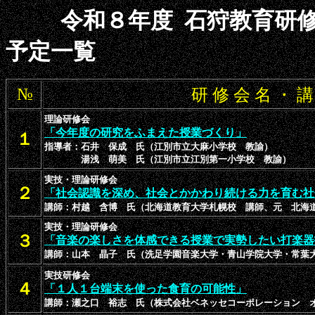
令和８年度
石狩教育研
予定一覧
№
研 修 会 名 ・ 講
理論研修会
「今年度の研究をふまえた授業づくり」
１
指導者：石井 保成 氏（江別市立大麻小学校 教諭）
湯浅 萌美 氏（江別市立江別第一小学校 教諭）
実技・理論研修会
２
「社会認識を深め、社会とかかわり続ける力を育む社
講師：村越 含博 氏（北海道教育大学札幌校 講師、元 北海
実技・理論研修会
３
「音楽の楽しさを体感できる授業で実勢したい打楽器
講師：山本 晶子 氏（洗足学園音楽大学・青山学院大学・常葉
実技研修会
４
「１人１台端末を使った食育の可能性」
講師：瀬之口 裕志 氏（株式会社ベネッセコーポレーション 